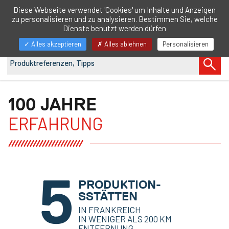
DE
Diese Webseite verwendet 'Cookies' um Inhalte und Anzeigen
zu personalisieren und zu analysieren. Bestimmen Sie, welche
Navigation
Dienste benutzt werden dürfen
anzeigen/ausblenden
Alles akzeptieren
Alles ablehnen
Personalisieren
100 JAHRE
ERFAHRUNG
5
PRODUKTION-
SSTÄTTEN
IN FRANKREICH
IN WENIGER ALS 200 KM
ENTFERNUNG