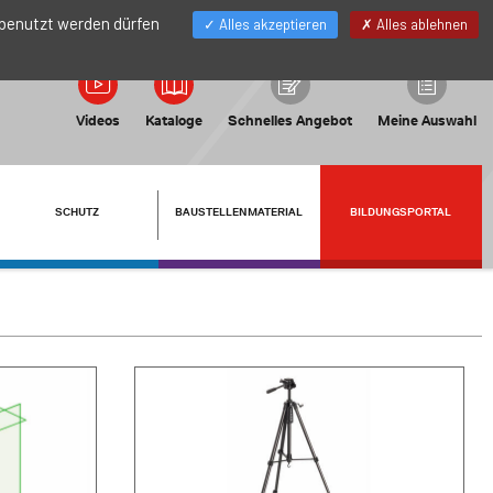
DE
Mein Konto
 benutzt werden dürfen
Alles akzeptieren
Alles ablehnen
Videos
Kataloge
Schnelles Angebot
Meine Auswahl
SCHUTZ
BAUSTELLENMATERIAL
BILDUNGSPORTAL