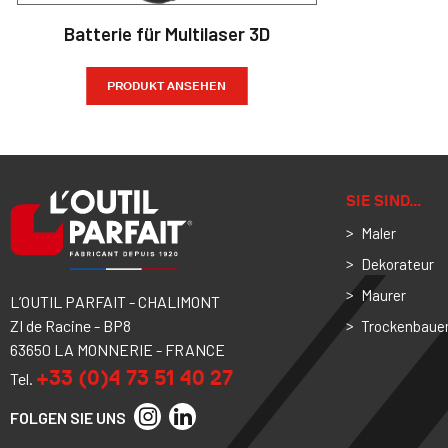
Batterie für Multilaser 3D
PRODUKT ANSEHEN
SIE SIND…
Maler
Dekorateur
Maurer
L’OUTIL PARFAIT - CHALIMONT
ZI de Racine - BP8
Trockenbaue
63650 LA MONNERIE - FRANCE
+33 (0)4 73 51 40 27
Tel.
FOLGEN SIE UNS