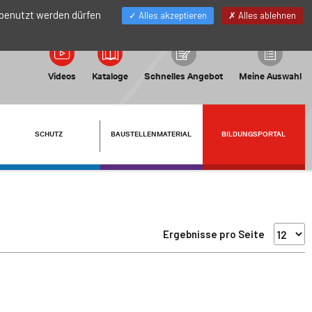
DE
Mein Konto
 benutzt werden dürfen
Alles akzeptieren
Alles ablehnen
Videos
Kataloge
Schnelles Angebot
Meine Auswahl
SCHUTZ
BAUSTELLENMATERIAL
BILDUNGSPORTAL
Ergebnisse pro Seite