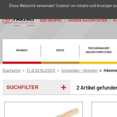
Diese Webseite verwendet 'Cookies' um Inhalte und Anzeigen zu
DER GRUPPE
UNSERE NACHRICHTEN
Ko
TROCKENBAUER
ROHBAU
WDVS
MALER/VERPUTZER
Startseite
FLIESENLEGER
Schneiden – Verlegen
Hämme
SUCHFILTER
2 Artikel gefunde