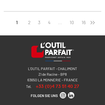
1
2
3
4
...
10
16
L’OUTIL PARFAIT - CHALIMONT
ZI de Racine - BP8
63650 LA MONNERIE - FRANCE
+33 (0)4 73 51 40 27
Tel.
FOLGEN SIE UNS