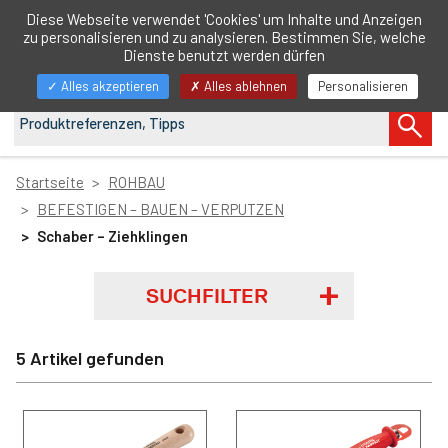
DE
Diese Webseite verwendet 'Cookies' um Inhalte und Anzeigen
zu personalisieren und zu analysieren. Bestimmen Sie, welche
Navigation
Dienste benutzt werden dürfen
anzeigen/ausblenden
Alles akzeptieren
Alles ablehnen
Personalisieren
Startseite
ROHBAU
BEFESTIGEN – BAUEN – VERPUTZEN
Schaber – Ziehklingen
SUCHFILTER
5 Artikel gefunden