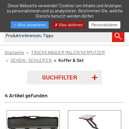
DE
Diese Webseite verwendet 'Cookies' um Inhalte und Anzeigen
zu personalisieren und zu analysieren. Bestimmen Sie, welche
Navigation
Dienste benutzt werden dürfen
anzeigen/ausblenden
Alles akzeptieren
Alles ablehnen
Personalisieren
Startseite
TROCKENBAUER MALER/VERPUTZER
SEHEN – SCHLEIFEN
Koffer & Set
SUCHFILTER
4 Artikel gefunden