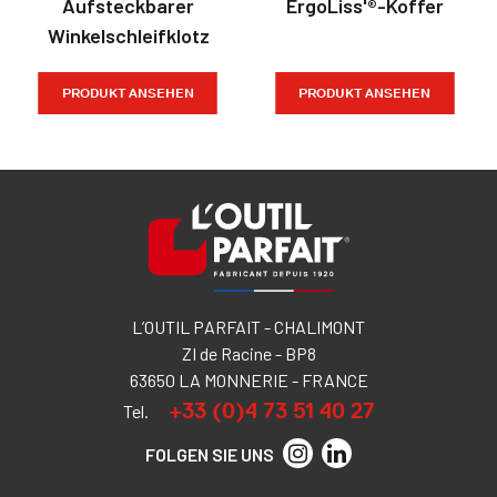
Aufsteckbarer
ErgoLiss'®-Koffer
Winkelschleifklotz
PRODUKT ANSEHEN
PRODUKT ANSEHEN
L’OUTIL PARFAIT - CHALIMONT
ZI de Racine - BP8
63650 LA MONNERIE - FRANCE
+33 (0)4 73 51 40 27
Tel.
FOLGEN SIE UNS