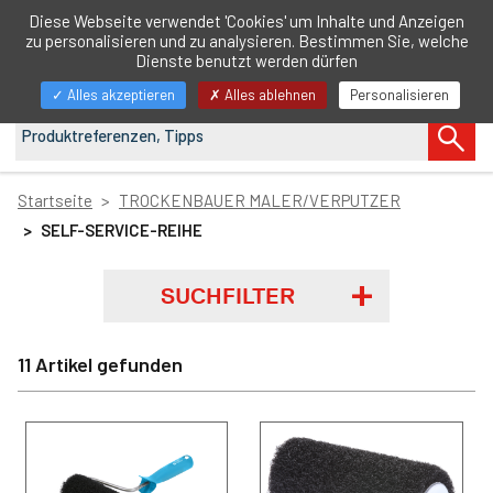
DE
Diese Webseite verwendet 'Cookies' um Inhalte und Anzeigen
zu personalisieren und zu analysieren. Bestimmen Sie, welche
Navigation
Dienste benutzt werden dürfen
anzeigen/ausblenden
Alles akzeptieren
Alles ablehnen
Personalisieren
Startseite
TROCKENBAUER MALER/VERPUTZER
SELF-SERVICE-REIHE
SUCHFILTER
11 Artikel gefunden