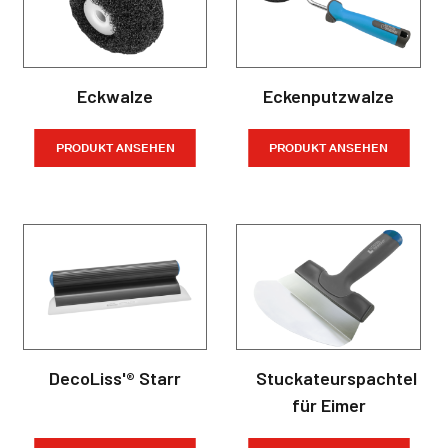
Eckwalze
Eckenputzwalze
PRODUKT ANSEHEN
PRODUKT ANSEHEN
DecoLiss'® Starr
Stuckateurspachtel
für Eimer