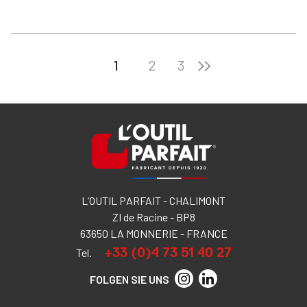
1
2
3
L’OUTIL PARFAIT - CHALIMONT
ZI de Racine - BP8
63650 LA MONNERIE - FRANCE
+33 (0)4 73 51 40 27
Tel.
FOLGEN SIE UNS