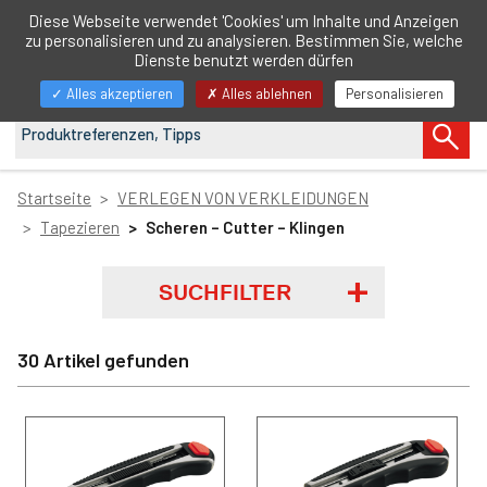
DE
Diese Webseite verwendet 'Cookies' um Inhalte und Anzeigen
zu personalisieren und zu analysieren. Bestimmen Sie, welche
Navigation
Dienste benutzt werden dürfen
anzeigen/ausblenden
Alles akzeptieren
Alles ablehnen
Personalisieren
Startseite
VERLEGEN VON VERKLEIDUNGEN
Tapezieren
Scheren – Cutter – Klingen
SUCHFILTER
30 Artikel gefunden