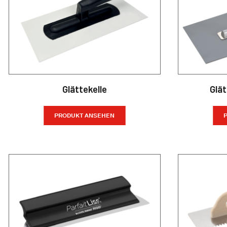
Glättekelle
Glät
PRODUKT ANSEHEN