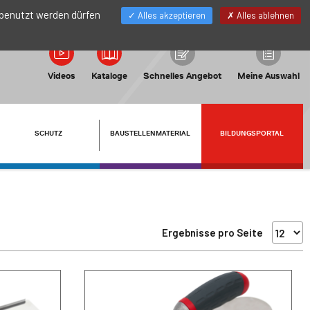
DE
Mein Konto
 benutzt werden dürfen
Alles akzeptieren
Alles ablehnen
Videos
Kataloge
Schnelles Angebot
Meine Auswahl
SCHUTZ
BAUSTELLENMATERIAL
BILDUNGSPORTAL
Ergebnisse pro Seite