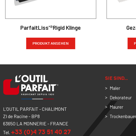
ParfaitLiss'®Rigid Klinge
Gez
PRODUKT ANSEHEN
SIE SIND…
Maler
Dekorateur
Maurer
L’OUTIL PARFAIT - CHALIMONT
ZI de Racine - BP8
Trockenbaue
63650 LA MONNERIE - FRANCE
+33 (0)4 73 51 40 27
Tel.